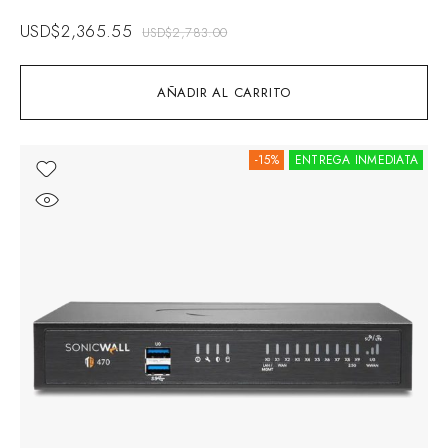
USD$
2,365.55
USD$
2,783.00
AÑADIR AL CARRITO
-15%
ENTREGA INMEDIATA