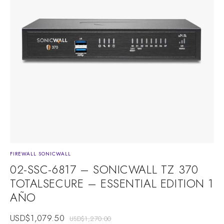
FIREWALL SONICWALL
F
02-SSC-6817 – SONICWALL TZ 370
TOTALSECURE – ESSENTIAL EDITION 1
AÑO
USD$
1,079.50
USD$
1,270.00