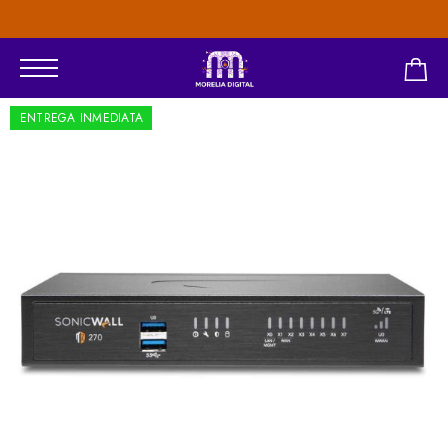
Pagos con PayPal o Tarjetas Bancarias
ENTREGA INMEDIATA