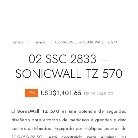
Portada
Tienda
02-SSC-2833 – SONICWALL TZ 570
02-SSC-2833 –
SONICWALL TZ 570
USD$
1,401.65
-15%
USD$
1,649.00
El
SonicWall TZ 570
es una potencia de seguridad
diseñada para entornos de medianos a grandes y data
centers distribuidos. Equipado con múltiples puertos de
10G/5G/2.5G, está construido para eliminar los