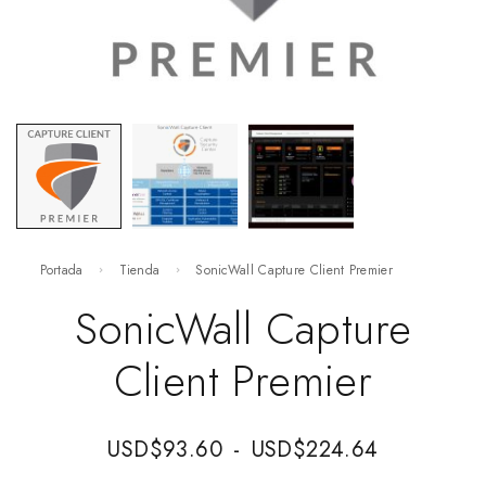
Portada
Tienda
SonicWall Capture Client Premier
SonicWall Capture
Client Premier
USD$
93.60
-
USD$
224.64